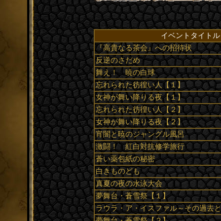
イベントタイトル
『高貴なる茶会』への招待状
反逆のさだめ
舞え！ 暁の白球
忘れられた彷徨い人【１】
女神が舞い降りる夜【１】
忘れられた彷徨い人【２】
女神が舞い降りる夜【２】
宵闇と暁のジャングル風呂
激闘！ 紅白対抗修学旅行
蒼い薬包紙の秘密
白きものども
真夏の夜の水泳大会
夢舞台・蒼雪祭【１】
ラウラ・ア・イスファル～その過去
夢舞台・蒼雪祭【２】