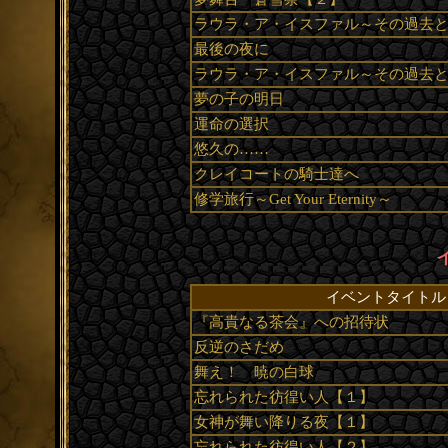
ラウラ・ア・イスファル～その過去
最後の夜に
ラウラ・ア・イスファル～その過去
夢の子の明日
運命の選択
悠久の……
クレイコートの騎士達へ
修学旅行～Get Your Eternity～
イベントタイトル
『高貴なる茶会』への招待状
反逆のさだめ
舞え！ 暁の白球
忘れられた彷徨い人【１】
女神が舞い降りる夜【１】
忘れられた彷徨い人【２】