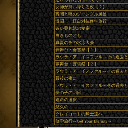
女神が舞い降りる夜【２】
宵闇と暁のジャングル風呂
激闘！ 紅白対抗修学旅行
蒼い薬包紙の秘密
白きものども
真夏の夜の水泳大会
夢舞台・蒼雪祭【１】
ラウラ・ア・イスファル～その過去
夢舞台・蒼雪祭【２】
ラウラ・ア・イスファル～その過去
最後の夜に
ラウラ・ア・イスファル～その過去
夢の子の明日
運命の選択
悠久の……
クレイコートの騎士達へ
修学旅行～Get Your Eternity～