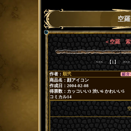
空羅
＜空羅 索
<<< 【1】 >>
作者：
順弐
商品名：顔アイコン
作成日：2004-02-08
得票数：
カッコいい3
渋い6
かわいい5
コミカル14
空