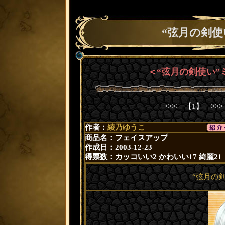
“弦月の剣使
＜“弦月の剣使い”
<<< 【1】 >>
作者：
綾乃ゆうこ
商品名：フェイスアップ
作成日：2003-12-23
得票数：
カッコいい2
かわいい17
綺麗21
“弦月の剣